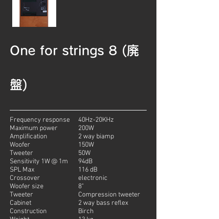
One for strings 8 (廃
盤)
Frequency response
40Hz-20KHz
Maximum power
200W
Amplification
2 way biamp
Woofer
150W
Tweeter
50W
Sensitivity 1W @ 1m
94dB
SPL Max
116 dB
Crossover
electronic
Woofer size
8"
Tweeter
Compression tweeter
Cabinet
2 way bass reflex
Construction
Birch