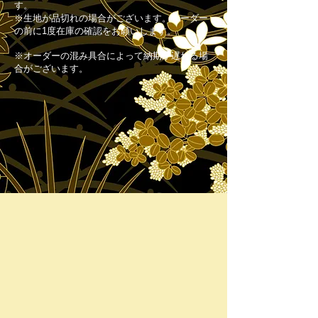
す。
※生地が品切れの場合がございます。オーダー
の前に1度在庫の確認をお願いします。
※オーダーの混み具合によって納期が遅れる場
合がございます。
#8 Black
#41 Dark Blue
Standard
Standard
Color
Color
Up
Up
Charge
Charge
￥0
￥0