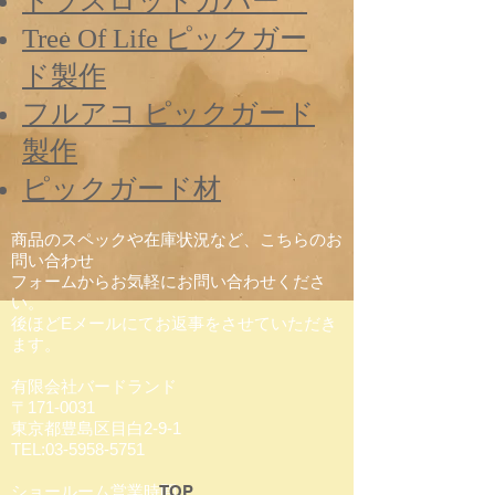
トラスロッドカバー
Tree Of Life ピックガー
ド製作
フルアコ ピックガード
製作
ピックガード材
商品のスペックや在庫状況など、こちらのお
問い合わせ
フォームからお気軽にお問い合わせくださ
い。
​後ほどEメールにてお返事をさせていただき
ます。
有限会社バードランド
〒171-0031
東京都豊島区目白2-9-1
TEL:03-5958-5751​
​ショールーム営業時間
TOP