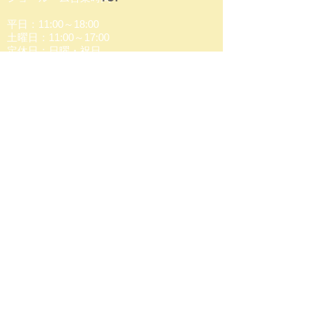
平日：11:00～18:00
土曜日：11:00～17:00
定休日：日曜・祝日
送信する
Copyright © Birdland Co., Ltd.
All rights reserved.