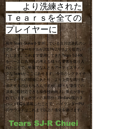
より洗練された
Ｔｅａｒｓを全ての
プレイヤーに
​長年Tears Guitarを愛用している吉川忠英氏のシ
グネイチャーモデルが2017年2月頃より販売い
たします。これまで愛用してきたTears SJ-RK
をベースに吉川氏の考える様々な要素を取り入
れたことで、斬新でなんともアーティスティッ
クなTearsがここにあります。今回のシグネイチ
ャーモデルの開発にあたり、より上質な鳴りを
追求するのはもちろんですが、様々な場面での
演奏に即対応できる操作性の向上に重点が置か
れています。ボディの肩部分にBirdland製の３
バンドEQを搭載したことで、ハイランダーPU
のサウンドはこれまで以上の進化を遂げます。
Tears SJ-R Chuei