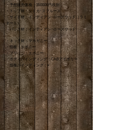
・予想販売価格：350000円税別
・トップ材：シトカ･スプルース
・サイド材：インディアン･ローズウッド（ラミ
ネート）
・バック材：インディアン･ローズウッド
・ネック材：マホガニー
・指板：エボニー
・ブリッジ：エボニー
・ボディバインディング：CABアイボリー
・指板バインディング：×