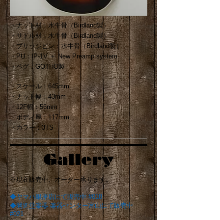
・ナット材：水牛骨（Birdland製）
・サドル材：水牛骨（Birdland製）
・ブリッジピン：水牛骨（Birdland製）
・PU：IP-1V ＋ New Preamp system
・ペグ：GOTHO製
・スケール：645mm
・ナット幅：43
mm
・12F幅：56mm
・ボディ厚：117mm
​・カラー：3TS
Gallery
​※現在販売中、オーダー承ります。
◆ヤマハ銀座店にて販売中 #018
​◆
開進堂楽器 楽器センター富山にて販売中
#021