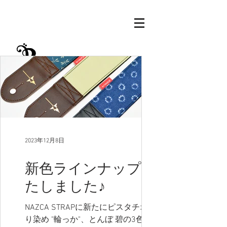
​Official Blog
2023年12月8日
新色ラインナップい
たしました♪
NAZCA STRAPに新たにピスタチオ、絞
り染め "輪っか"、とんぼ 碧の3色が加